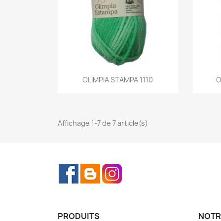
Aperçu rapide
OLIMPIA STAMPA 1110
O

Affichage 1-7 de 7 article(s)
Facebook
Rss
Instagram
PRODUITS
NOTR