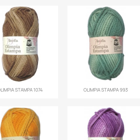
Aperçu rapide
Aperçu rapide
LIMPIA STAMPA 1074
OLIMPIA STAMPA 993

