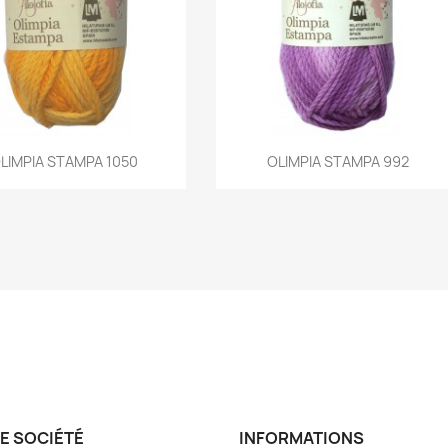
Aperçu rapide
Aperçu rapide
LIMPIA STAMPA 1050
OLIMPIA STAMPA 992


E SOCIÉTÉ
INFORMATIONS