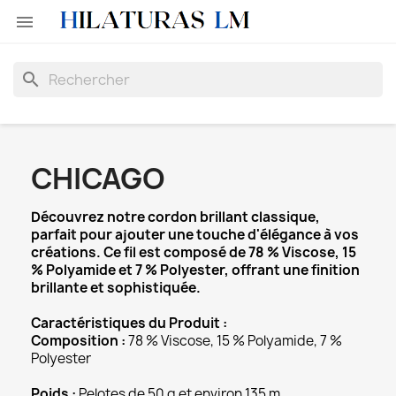

search
CHICAGO
Découvrez notre cordon brillant classique,
parfait pour ajouter une touche d'élégance à vos
créations. Ce fil est composé de 78 % Viscose, 15
% Polyamide et 7 % Polyester, offrant une finition
brillante et sophistiquée.
Caractéristiques du Produit :
Composition :
78 % Viscose, 15 % Polyamide, 7 %
Polyester
Poids :
Pelotes de 50 g et environ 135 m.