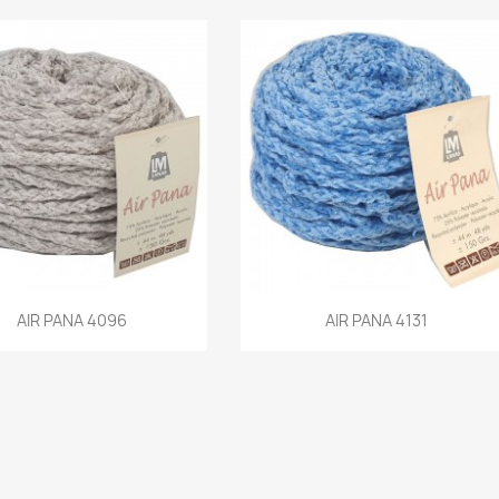
Aperçu rapide
Aperçu rapide
AIR PANA 4096
AIR PANA 4131

