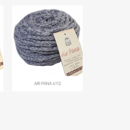
Aperçu rapide
AIR PANA 4112
