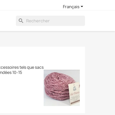

Français
search
ccessoires tels que sacs
andées 10-15