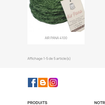
Aperçu rapide
AIR PANA 4100

Affichage 1-5 de 5 article(s)
Facebook
Rss
Instagram
PRODUITS
NOTR