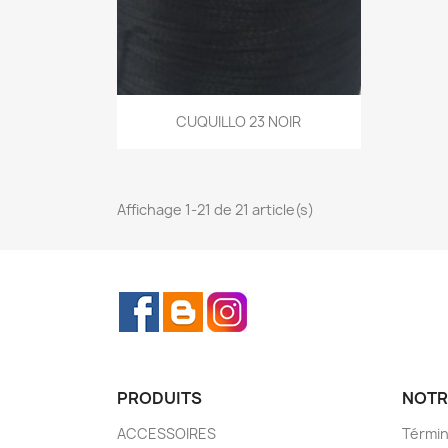
Aperçu rapide
CUQUILLO 23 NOIR

Affichage 1-21 de 21 article(s)
Facebook
Rss
Instagram
PRODUITS
NOTR
ACCESSOIRES
Términ