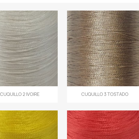
Aperçu rapide
Aperçu rapide
CUQUILLO 2 IVOIRE
CUQUILLO 3 TOSTADO

