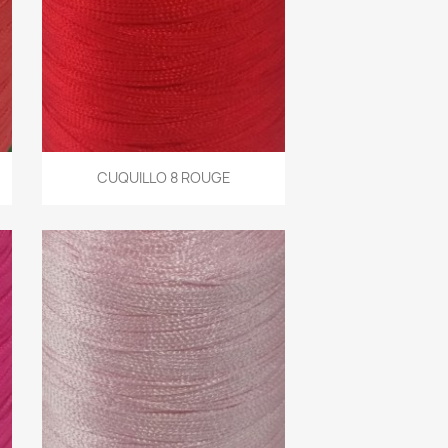
Aperçu rapide
CUQUILLO 8 ROUGE
