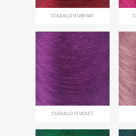
Aperçu rapide
CUQUILLO 9 GRENAT
C

Aperçu rapide
CUQUILLO 13 VIOLET
