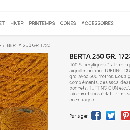
ET
HIVER
PRINTEMPS
CONES
ACCESSOIRES
G
BERTA 250 GR. 1723
BERTA 250 GR. 172
100 % acryliques Dralon de q
aiguilles ou pour TUFTING G
grs. avec 505 mètres. Des aigu
compléments, des sacs, des 
bonnets, TUFTING GUN etc.
laineux et sans éclat. Le nou
en Espagne
Partager