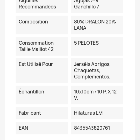
Aiguilles
Agujas 7-9
Recommandées
Ganchillo 7
Composition
80% DRALON 20%
LANA
Consommation
5 PELOTES
Taille Maillot 42
Est Utilisé Pour
Jerséis Abrigos,
Chaquetas,
Complementos.
Échantillon
10x10cm : 10 P. X 12
V.
Fabricant
Hilaturas LM
EAN
8435543820761