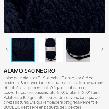


ALAMO 940 NEGRO
Laine pour aiguilles 7 - 9, crochet 7, doux, variété de
couleurs. Base avec laquelle toutes sortes de travaux sont
effectués. Largement utilisé également dans les
couvertures, les coussins, etc. 80% Dralon Et 20% Laine,
Pelotes de 100 gr et 90 mètres. Un nouveau basique de
chez Hilaturas LM, qui remplacera progressivement le
BOMBER. Il est servi en paquets de 5 pelotes