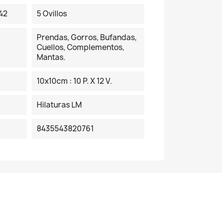
42
5 Ovillos
Prendas, Gorros, Bufandas,
Cuellos, Complementos,
Mantas.
10x10cm : 10 P. X 12 V.
Hilaturas LM
8435543820761