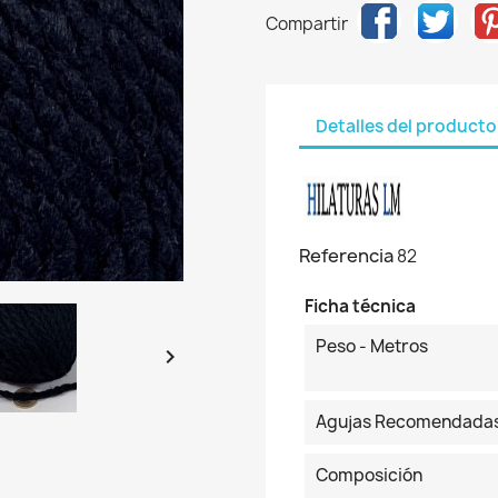
Compartir
Detalles del producto
Referencia
82
Ficha técnica
Peso - Metros

Agujas Recomendada
Composición