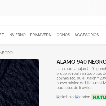
ET
INVIERNO
PRIMAVERA.
CONOS
ACCESORIOS
 NEGRO
ALAMO 940 NEGR
Lana para agujas 7 - 9 , ganc
el que se realizan todo tipo 
cojines etc. 80% Dralon Y 20%
nuevo básico de Hilaturas LM
paquetes de 5 ovillos.