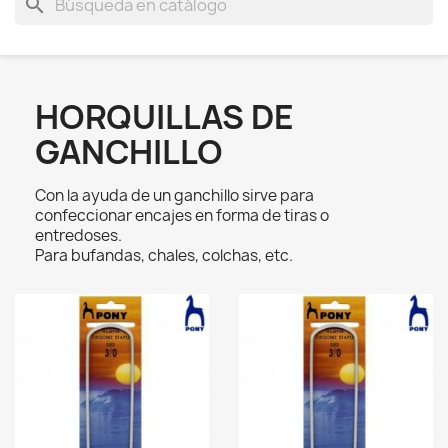
search
HORQUILLAS DE
GANCHILLO
Con la ayuda de un ganchillo sirve para
confeccionar encajes en forma de tiras o
entredoses.
Para bufandas, chales, colchas, etc.