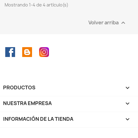
Mostrando 1-4 de 4 artículo(s)
Volver arriba

Facebook
Rss
Instagram
PRODUCTOS

NUESTRA EMPRESA

INFORMACIÓN DE LA TIENDA
keyboard_arrow_down