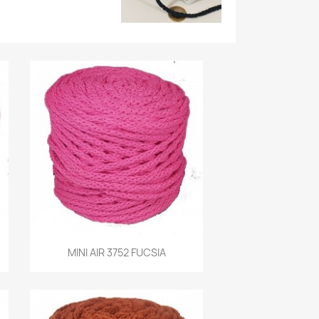
Vista rápida
MINI AIR 3752 FUCSIA
