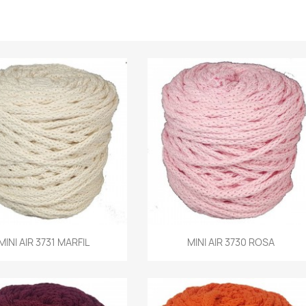
Vista rápida
Vista rápida
MINI AIR 3731 MARFIL
MINI AIR 3730 ROSA

