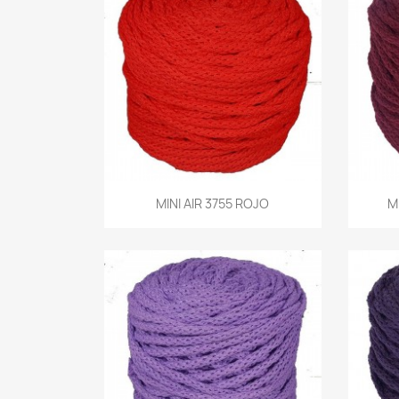
Vista rápida
MINI AIR 3755 ROJO
M
