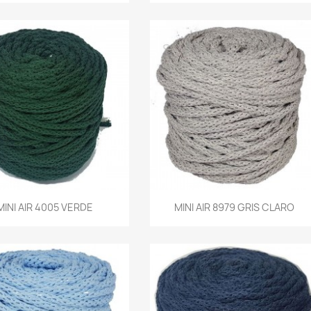
Vista rápida
Vista rápida
MINI AIR 4005 VERDE
MINI AIR 8979 GRIS CLARO

