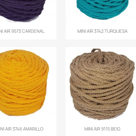
Vista rápida
Vista rápida
NI AIR 9573 CARDENAL
MINI AIR 3742 TURQUESA


Vista rápida
Vista rápida
INI AIR 3746 AMARILLO
MINI AIR 9115 BEIG

