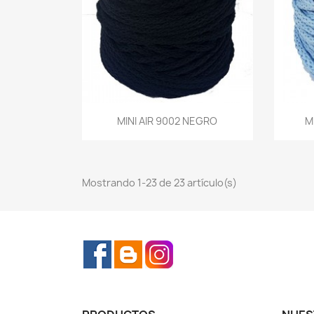
Vista rápida
MINI AIR 9002 NEGRO
M

Mostrando 1-23 de 23 artículo(s)
Facebook
Rss
Instagram