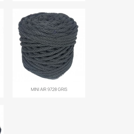
Vista rápida
MINI AIR 9728 GRIS
