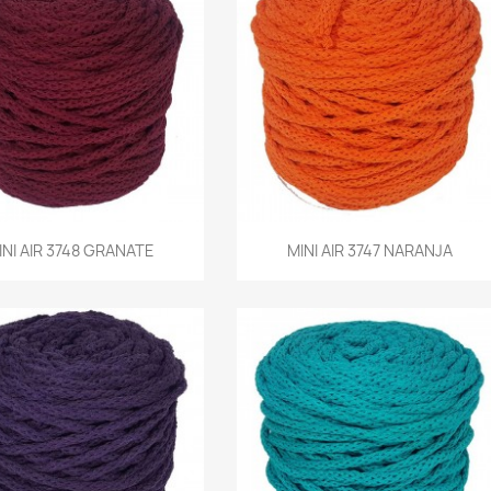
Vista rápida
Vista rápida
INI AIR 3748 GRANATE
MINI AIR 3747 NARANJA

