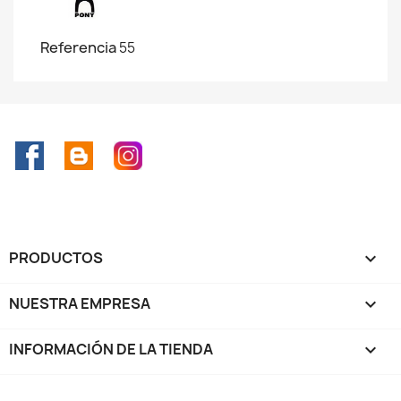
Referencia
55
Facebook
Rss
Instagram
PRODUCTOS

NUESTRA EMPRESA

INFORMACIÓN DE LA TIENDA
keyboard_arrow_down